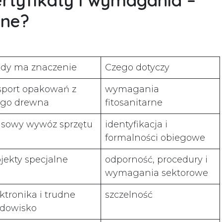
rtyfikaty i wymagania –
bne?
edy ma znaczenie
Czego dotyczy
sport opakowań z
wymagania
tego drewna
fitosanitarne
asowy wywóz sprzętu
identyfikacja i
formalności obiegowe
jekty specjalne
odporność, procedury i
wymagania sektorowe
ktronika i trudne
szczelność
odowisko