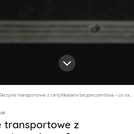
Skrzynie transportowe z certyfikatami bezpieczeństwa – co naprawdę ma znaczenie przy zakupie i eksporcie
iak
e transportowe z