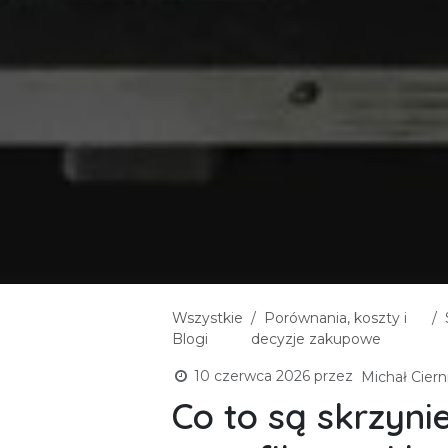
Wszystkie
Porównania, koszty i
Blogi
decyzje zakupowe
10 czerwca 2026
przez
Michał Ciern
Co to są skrzyni