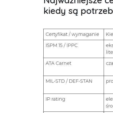
Najważniejsze ce
kiedy są potrze
Certyfikat / wymaganie
Ki
ISPM 15 / IPPC
ek
li
ATA Carnet
cz
MIL-STD / DEF-STAN
pro
IP rating
ele
śr