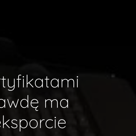
tyfikatami
rawdę ma
eksporcie