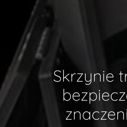
Skrzynie 
bezpiec
znaczeni