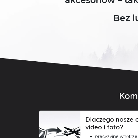
akcesoriów – tak
Bez l
Komp
Dlaczego nasze c
video i foto?
precyzyjne wnętrze