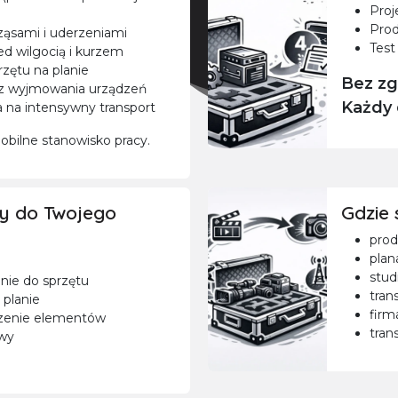
Proj
Prod
ząsami i uderzeniami
Test
d wilgocią i kurzem
rzętu na planie
Bez zg
ez wyjmowania urządzeń
Każdy 
 na intensywny transport
mobilne stanowisko pracy.
y do Twojego
Gdzie 
prod
plan
stud
ie do sprzętu
tran
 planie
firm
czenie elementów
tran
wy