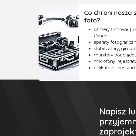
Co chroni nasza s
foto?
kamery filmowe (RE
Canon)
aparaty fotograficz
stabilizatory, gimba
monitory podglądow
mikrofony, rejestrat
delikatne i niesta
Napisz l
przyjemn
zaprojek