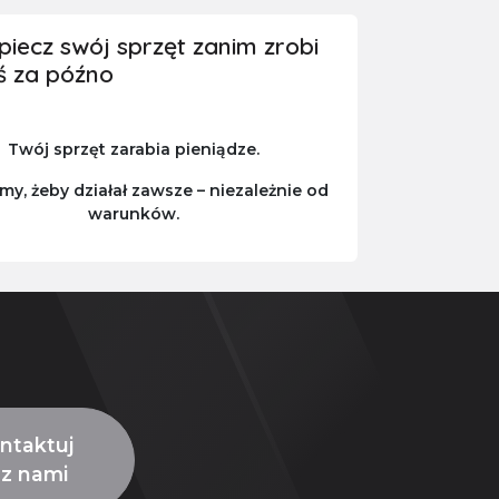
iecz swój sprzęt zanim zrobi
ś za późno
Twój sprzęt zarabia pieniądze.
y, żeby działał zawsze – niezależnie od
warunków.
ntaktuj
 z nami