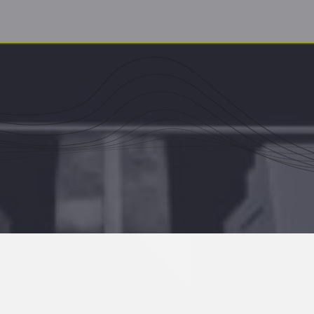
ome
Produkty/Usługi
O nas
Cennik
Skontaktuj się z nam