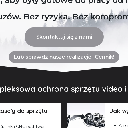
, aby były gotowe do pracy od 
uzów. Bez ryzyka. Bez kompro
Skontaktuj się z nami
Lub sprawdź nasze realizacje- Cennik!
leksowa ochrona sprzętu video i
ase’y do sprzętu
Jak wy
Anal
 (pianka CNC pod Twój