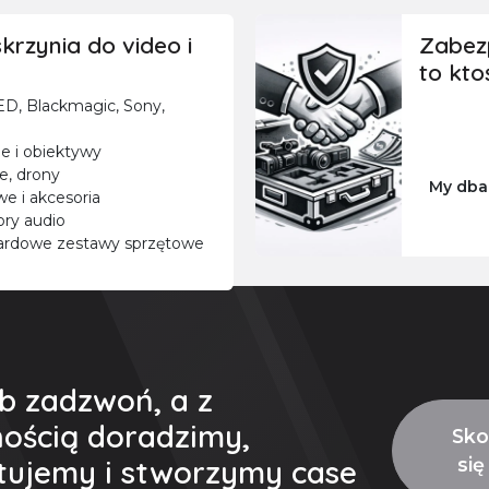
krzynia do video i
Zabezp
to kto
D, Blackmagic, Sony,
ne i obiektywy
le, drony
My dbam
e i akcesoria
ory audio
ndardowe zestawy sprzętowe
ub zadzwoń, a z
ością doradzimy,
Sko
tujemy i stworzymy case
się