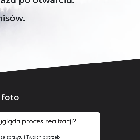
razu po otwarciu.
misów.
 foto
gląda proces realizacji?
iza sprzętu i Twoich potrzeb