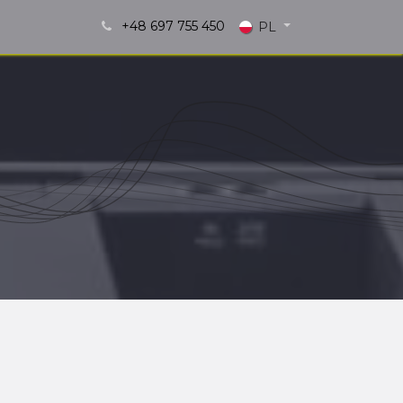
+48 697 755 450
i!
Blog
PL