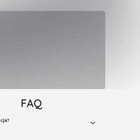
FAQ
acja?