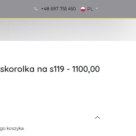
+48 697 755 450
i!
Blog
PL
korolka na s119 - 1100,00
go koszyka.