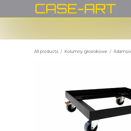
Przejdź do zawartości
H
All products
Kolumny głośnikowe
Adamson 