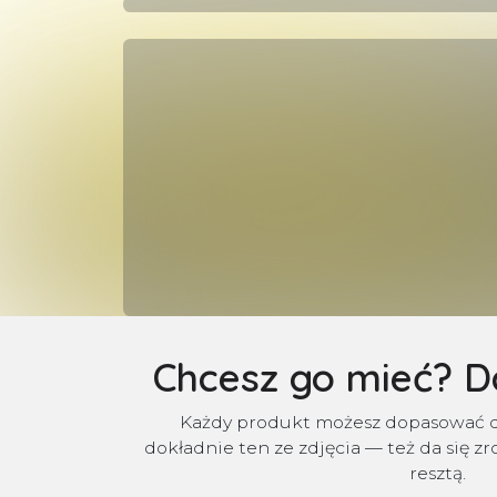
Chcesz go mieć? D
Każdy produkt możesz dopasować do 
dokładnie ten ze zdjęcia — też da się zr
resztą.