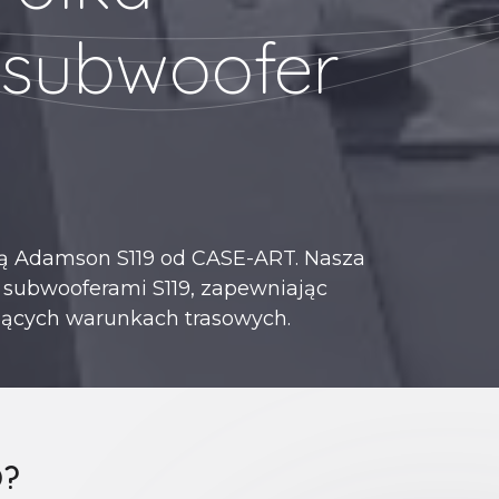
 subwoofer
ką Adamson S119 od CASE-ART. Nasza
z subwooferami S119, zapewniając
jących warunkach trasowych.
O?