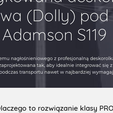
owa (Dolly) pod
Adamson S119
stemu nagłośnieniowego z profesjonalną deskorol
zaprojektowana tak, aby idealnie integrować się 
o podczas transportu nawet w najbardziej wymaga
laczego to rozwiązanie klasy PR