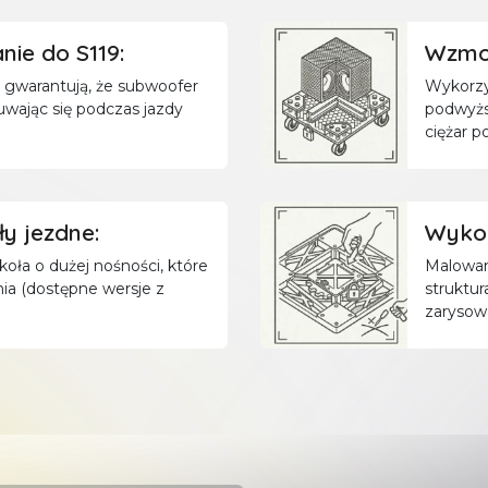
ie do S119:
Wzmoc
 gwarantują, że subwoofer
Wykorzy
suwając się podczas jazdy
podwyżs
ciężar 
y jezdne:
Wykoń
oła o dużej nośności, które
Malowan
ia (dostępne wersje z
struktur
zarysow