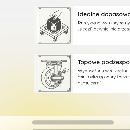
Idealne dopasowan
Precyzyjne wymiary ramy
„siedzi” pewnie, nie prze
Topowe podzespoł
Wyposażona w 4 skrętne k
minimalizują opory toczen
hamulcami).