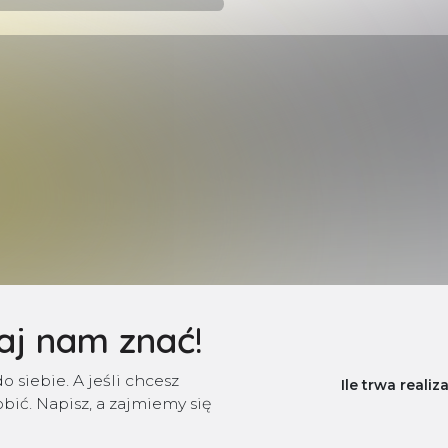
aj nam znać!
siebie. A jeśli chcesz
Ile trwa realiz
obić. Napisz, a zajmiemy się