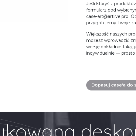
Jeśli któryś z produktó
formularz pod wybrany
case-art@artlive.pro 
przygotujemy Twoje z
Większość naszych pr
możesz wprowadzić zm
wersję dokładnie taką,
indywidualnie — prosto 
Dopasuj case'a do 
kowana desko