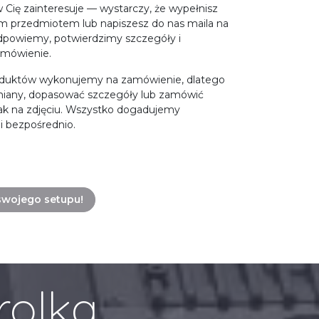
w Cię zainteresuje — wystarczy, że wypełnisz
m przedmiotem lub napiszesz do nas maila na
Odpowiemy, potwierdzimy szczegóły i
amówienie.
oduktów wykonujemy na zamówienie, dlatego
iany, dopasować szczegóły lub zamówić
 jak na zdjęciu. Wszystko dogadujemy
i bezpośrednio.
swojego setupu!
rolka