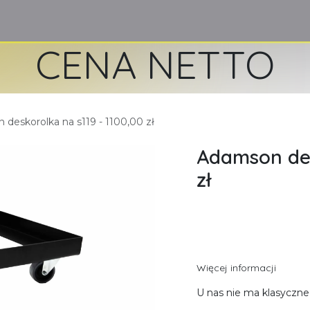
ome
Produkty/Usługi
O nas
Cennik
Skontaktuj się z nam
CENA NETTO
deskorolka na s119 - 1100,00 zł
Adamson des
zł
Więcej informacji
U nas nie ma klasyczne