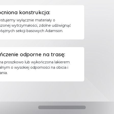
niona konstrukcja:
stujemy wyłącznie materiały o
zonej wytrzymałości, zdolne udźwignąć
potężnych sekcji basowych Adamson.
czenie odporne na trasę:
a proszkowo lub wykończona lakierem
alnym o wysokiej odporności na obicia i
ania.