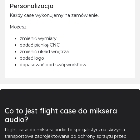
Personalizacja
Każdy case wykonujemy na zamówienie.
Możesz:
zmienić wymiary
dodać piankę CNC
zmienić układ wnętrza
dodać logo
dopasować pod swój workflow
Co to jest flight case do miksera
audio?
Flight case do miksera audio to specjalistyczna skrzynia
transportowa zaprojektowana do ochrony sprzętu przed