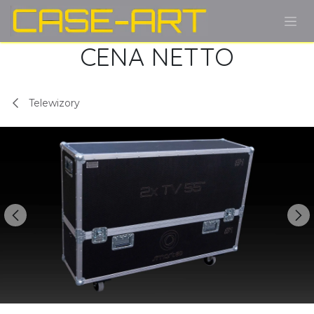
Przejdź do zawartości
CENA NETTO
Telewizory