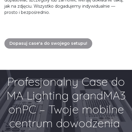
dopasować szczegóły lub zamówić wersję dokładnie taką,
jak na zdjęciu. Wszystko dogadujemy indywidualnie —
prosto i bezpośrednio.
Dopasuj case'a do swojego setupu!
Profesjonalny Case do
MA Lighting grandMA3
onPC – Twoje mobilne
centrum dowodzenia