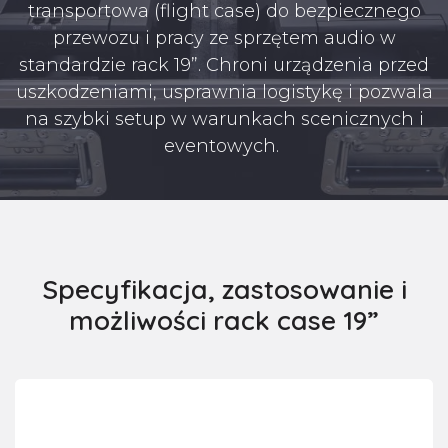
transportowa (flight case) do bezpiecznego
przewozu i pracy ze sprzętem audio w
standardzie rack 19”. Chroni urządzenia przed
uszkodzeniami, usprawnia logistykę i pozwala
na szybki setup w warunkach scenicznych i
eventowych.
Specyfikacja, zastosowanie i
możliwości rack case 19”