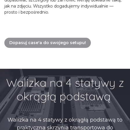
dopasować szczegóły lub zamówić wersję dokładnie taką,
jak na zdjęciu. Wszystko dogadujemy indywidualnie —
prosto i bezpośrednio.
Dopasuj case'a do swojego setupu!
Walizka na 4 statywy z
okrągłą podstawą
Walizka na 4 statywy z okrągłą podstawą to
praktyczna skrzynia transportowa do