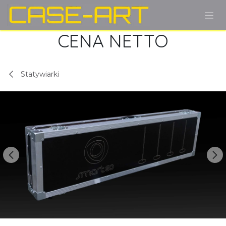
Przejdź do zawartości
CENA NETTO
Statywiarki