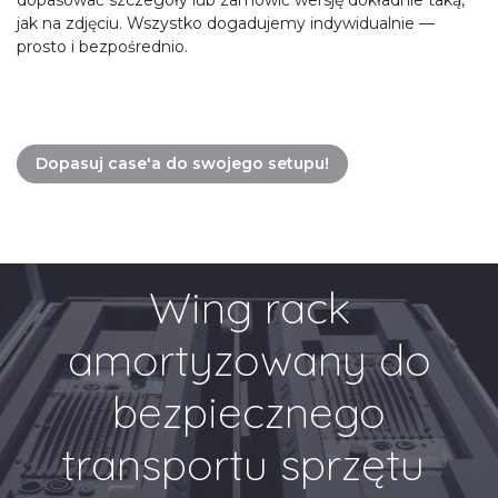
dopasować szczegóły lub zamówić wersję dokładnie taką,
jak na zdjęciu. Wszystko dogadujemy indywidualnie —
prosto i bezpośrednio.
Dopasuj case'a do swojego setupu!
Wing rack
amortyzowany do
bezpiecznego
transportu sprzętu