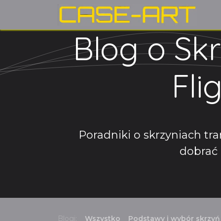
Przejdź do zawartości
H
Blog o Sk
Fli
Poradniki o skrzyniach tra
dobrać 
Blogi:
Wszystko
Podstawy i wybór skrzyń