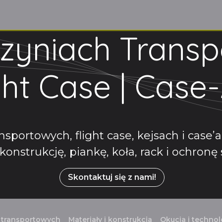
ome
Produkty/Usługi
O nas
Cennik
Skontaktuj się z nam
rzyniach Transp
ght Case | Case
nsportowych, flight case, kejsach i case’
konstrukcję, piankę, koła, rack i ochronę 
Skontaktuj się z nami!
 transportowych
Materiały i konstrukcja
Okucia i technol