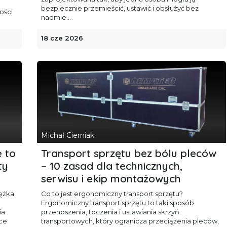
bezpiecznie przemieścić, ustawić i obsłużyć bez
ości
nadmie...
18 cze 2026
Michał Cierniak
e to
Transport sprzętu bez bólu pleców
ty
– 10 zasad dla technicznych,
serwisu i ekip montażowych
iężka
Co to jest ergonomiczny transport sprzętu?
Ergonomiczny transport sprzętu to taki sposób
ia
przenoszenia, toczenia i ustawiania skrzyń
yce
transportowych, który ogranicza przeciążenia pleców,