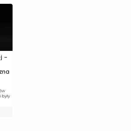
j –
czna
tów
i były