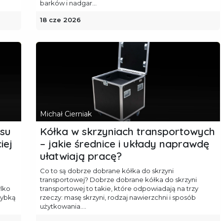
barków i nadgar...
18 cze 2026
Michał Cierniak
isu
Kółka w skrzyniach transportowych
iej
– jakie średnice i układy naprawdę
ułatwiają pracę?
Co to są dobrze dobrane kółka do skrzyni
transportowej? Dobrze dobrane kółka do skrzyni
ylko
transportowej to takie, które odpowiadają na trzy
zybką
rzeczy: masę skrzyni, rodzaj nawierzchni i sposób
użytkowania....