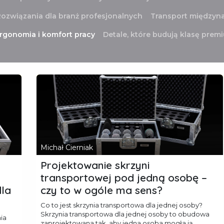
ozwiązania dla branż profesjonalnych
Transport międzyn
rgonomia i komfort pracy
Detale, które budują klasę prem
Michał Cierniak
Projektowanie skrzyni
transportowej pod jedną osobę –
dla
czy to w ogóle ma sens?
Co to jest skrzynia transportowa dla jednej osoby?
Skrzynia transportowa dla jednej osoby to obudowa
nia
zaprojektowana tak, aby jedna osoba mogła ją