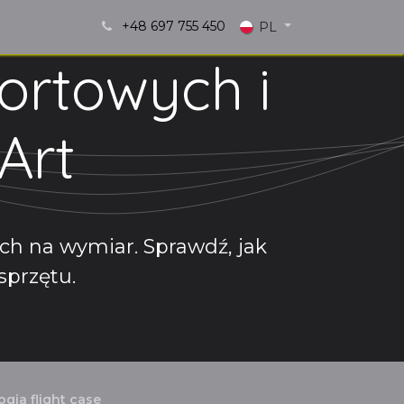
+48 697 755 450
i!
Blog
PL
ortowych i
-Art
ach na wymiar. Sprawdź, jak
sprzętu.
ogia flight case