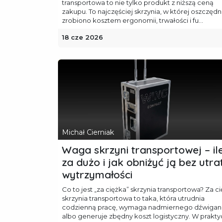
transportowa to nie tylko produkt z niższą ceną
zakupu. To najczęściej skrzynia, w której oszczędn
zrobiono kosztem ergonomii, trwałości i fu...
18 cze 2026
Michał Cierniak
Waga skrzyni transportowej – il
za dużo i jak obniżyć ją bez utra
wytrzymałości
Co to jest „za ciężka” skrzynia transportowa? Za c
skrzynia transportowa to taka, która utrudnia
codzienną pracę, wymaga nadmiernego dźwigan
albo generuje zbędny koszt logistyczny. W prakt